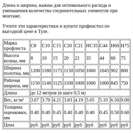
Длина и ширина, важны для оптимального расхода и
уменьшения количества соединительных элементов при
монтаже.
Учтите эти характеристики и купите профнастил по
выгодной цене в Туле.
Марка
С8
С10
С15
С20
С21
НС35
С44
Н60
Н75
профлиста
Высота
8
10
15
20
21
35
44
60
75
волны, мм
Ширина
1200
1180
1175
1150
1050
1060
1045
902
800
полотна, мм
Рабочая
1150
1140
1125
1100
1000
1000
1000
845
750
ширина, мм
Длина
до 12 метров (в шаге 0,5 м)
Вес, кг/м²
3.67
3.70
4.21
3.83
4.19
5.05
5.10
6.50
9.00
Толщина
оцинковки,
0.40
0.40
0.45
0.40
0.40
0.40
0.45
0.50
0.60
мм
Цена
руб
руб
руб
руб
руб
руб
руб
руб
руб