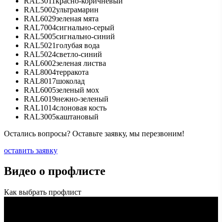
RAL3011
красно-коричневый
RAL5002
ультрамарин
RAL6029
зеленая мята
RAL7004
сигнально-серый
RAL5005
сигнально-синий
RAL5021
голубая вода
RAL5024
светло-синий
RAL6002
зеленая листва
RAL8004
терракота
RAL8017
шоколад
RAL6005
зеленый мох
RAL6019
нежно-зеленый
RAL1014
слоновая кость
RAL3005
каштановый
Остались вопросы? Оставьте заявку, мы перезвоним!
оставить заявку
Видео о профлисте
Как выбрать профлист