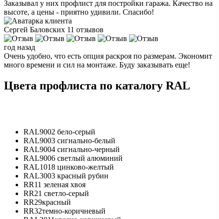
Заказывал у них профлист для постройки гаража. Качество на
высоте, а цены - приятно удивили. Спасибо!
Сергей Баловских
11 отзывов
год назад
Очень удобно, что есть опция раскроя по размерам. Экономит
много времени и сил на монтаже. Буду заказывать еще!
Цвета профлиста по каталогу RAL
RAL9002
бело-серый
RAL9003
сигнально-белый
RAL9004
сигнально-черный
RAL9006
светлый алюминий
RAL1018
цинково-желтый
RAL3003
красный рубин
RR11
зеленая хвоя
RR21
светло-серый
RR29
красный
RR32
темно-коричневый