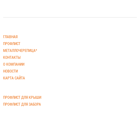
Меню
ГЛАВНАЯ
ПРОФЛИСТ
МЕТАЛЛОЧЕРЕПИЦА*
КОНТАКТЫ
О КОМПАНИИ
НОВОСТИ
КАРТА САЙТА
Профлист
ПРОФЛИСТ ДЛЯ КРЫШИ
ПРОФЛИСТ ДЛЯ ЗАБОРА
Часы работы
Пн-Пт: 9-00 до 18-00;
Сб-Вс: по договоренности.