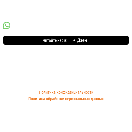
Контакты
+7(910)944-38-32
Читайте нас в:
© 2011—
2026
«Сталь Тула» - производство и продажа профлиста, металлочерепицы* и сайдинга в
Туле
Политика конфиденциальности
Политика обработки персональных данных
Сайт носит исключительно информационный характер. Опубликованная информация ни при каких
условиях не является публичной офертой,
определяемой положениями пункта 2 статьи 437 ГК РФ
* Обращаем ваше внимание, что с 1 сентября 2023 г. в России